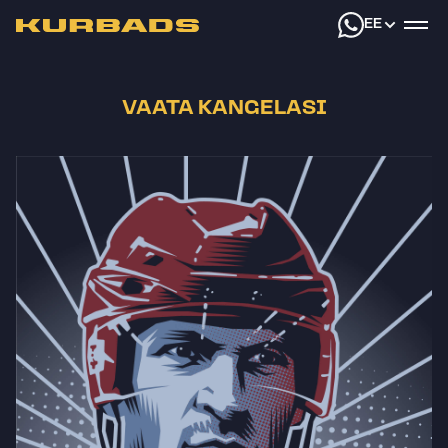
EE
VAATA KANGELASI
1
/
12