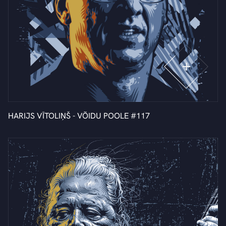
HARIJS VĪTOLIŅŠ - VÕIDU POOLE #117