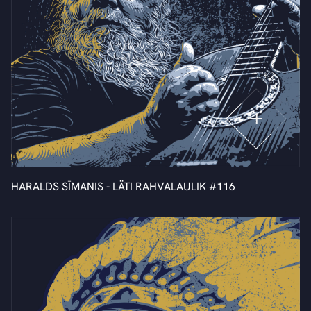
HARALDS SĪMANIS - LÄTI RAHVALAULIK #116