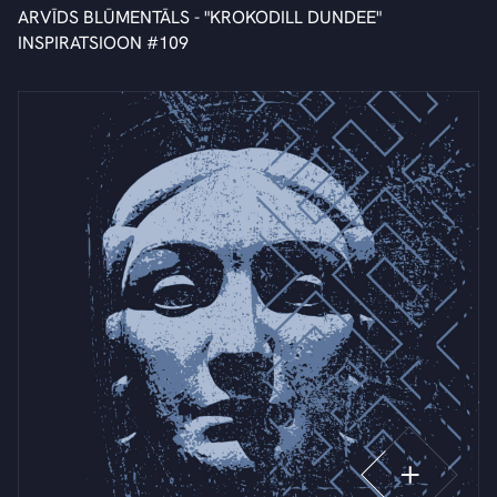
ARVĪDS BLŪMENTĀLS - "KROKODILL DUNDEE"
INSPIRATSIOON #109